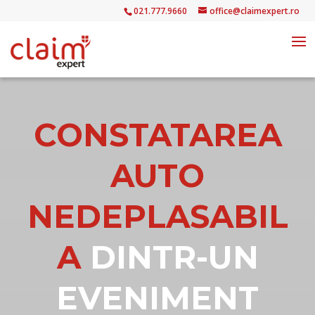
021.777.9660
office@claimexpert.ro
CONSTATAREA
AUTO
NEDEPLASABIL
A
DINTR-UN
EVENIMENT