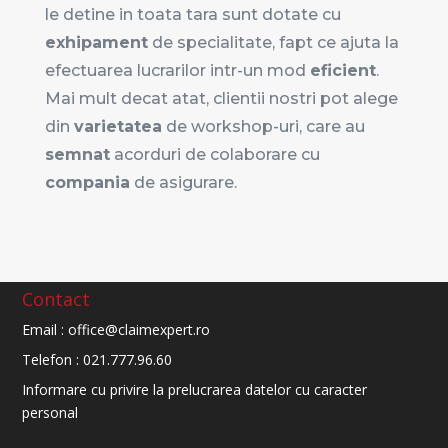
le detine in toata tara sunt dotate cu
exhipament
de specialitate, fapt ce ajuta la
efectuarea lucrarilor intr-un mod
eficient
.
Mai mult decat atat, clientii nostri pot alege
din
varietatea
de workshop-uri, care au
semnat
acorduri de colaborare cu
compania
de asigurare.
Contact
Email :
office@claimexpert.ro
Telefon :
021.777.96.60
Informare cu privire la prelucrarea datelor cu caracter
personal