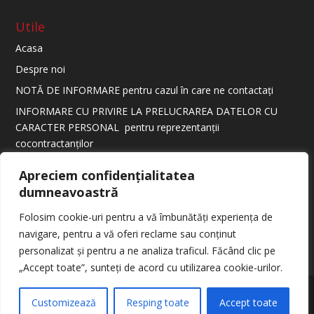
Utile
Acasa
Despre noi
NOTĂ DE INFORMARE pentru cazul în care ne contactați
INFORMARE CU PRIVIRE LA PRELUCRAREA DATELOR CU
CARACTER PERSONAL pentru reprezentanții
cocontractanților
Informare conform HG 970/2023
Apreciem confidențialitatea
dumneavoastră
Folosim cookie-uri pentru a vă îmbunătăți experiența de
navigare, pentru a vă oferi reclame sau conținut
personalizat și pentru a ne analiza traficul. Făcând clic pe
„Accept toate”, sunteți de acord cu utilizarea cookie-urilor.
Designed by
The Webers |
Politica de confidentialitate
|
Customizează
Resping toate
Accept toate
Politica de cookie